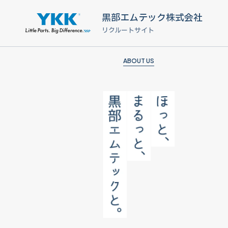
黒部エムテック株式会社
リクルートサイト
A
B
O
U
T
U
S