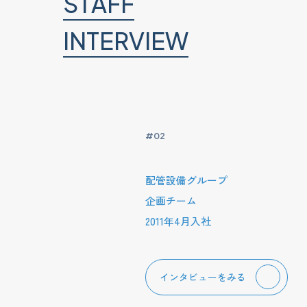
S
T
A
F
F
I
N
T
E
R
V
I
E
W
#02
配管設備グループ
企画チーム
2011年4月入社
インタビューをみる