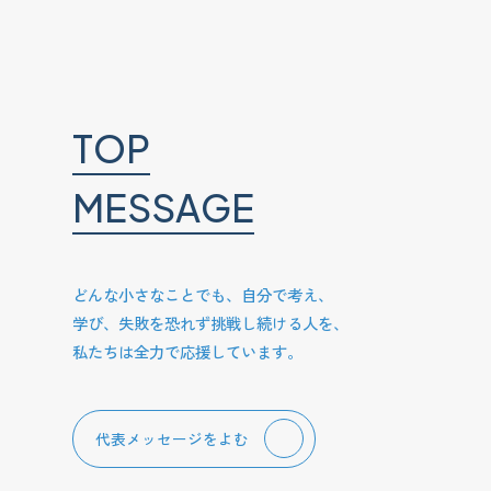
T
O
P
M
E
S
S
A
G
E
どんな小さなことでも、自分で考え、
学び、失敗を恐れず挑戦し続ける人を、
私たちは全力で応援しています。
代表メッセージをよむ