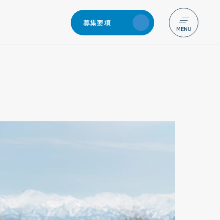
「エコアクション21」更新審査を完了しました！
20
募集要項
メニュー