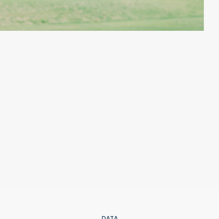
D
A
T
A