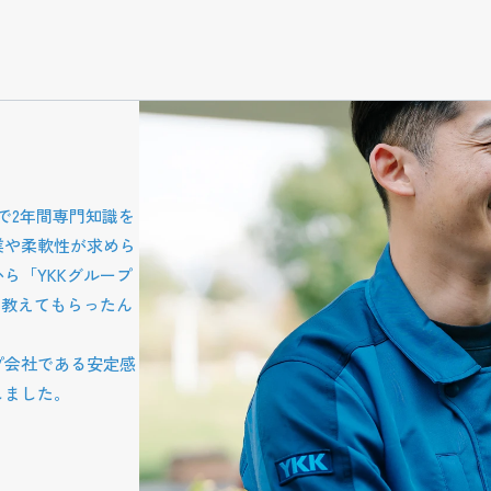
本文までスキップする
で2年間専門知識を
業や柔軟性が求めら
ら「YKKグループ
と教えてもらったん
プ会社である安定感
しました。