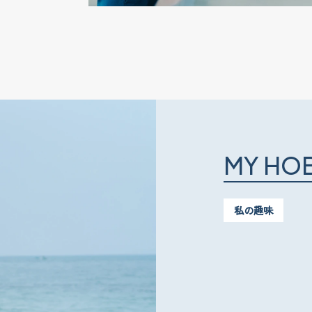
M
Y
H
O
私の趣味