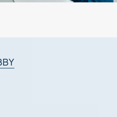
B
B
Y